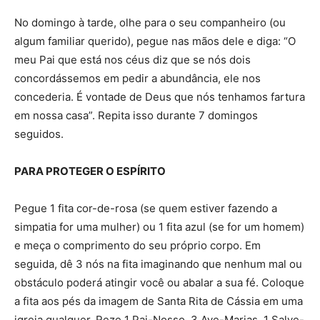
No domingo à tarde, olhe para o seu companheiro (ou
algum familiar querido), pegue nas mãos dele e diga: “O
meu Pai que está nos céus diz que se nós dois
concordássemos em pedir a abundância, ele nos
concederia. É vontade de Deus que nós tenhamos fartura
em nossa casa”. Repita isso durante 7 domingos
seguidos.
PARA PROTEGER O ESPÍRITO
Pegue 1 fita cor-de-rosa (se quem estiver fazendo a
simpatia for uma mulher) ou 1 fita azul (se for um homem)
e meça o comprimento do seu próprio corpo. Em
seguida, dê 3 nós na fita imaginando que nenhum mal ou
obstáculo poderá atingir você ou abalar a sua fé. Coloque
a fita aos pés da imagem de Santa Rita de Cássia em uma
igreja qualquer. Reze 1 Pai-Nosso, 3 Ave-Marias, 1 Salve-