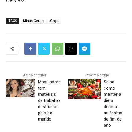
Fonte:R7
TAGS
Minas Gerais
Onça
Artigo anterior
Próximo artigo
Maquiadora
Saiba
tem
como
materiais
manter a
de trabalho
dieta
destruídos
durante
pelo ex-
as festas
marido
de fim de
ano