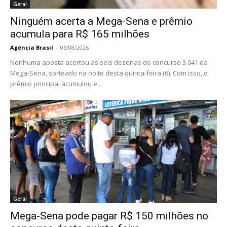
Geral
Ninguém acerta a Mega-Sena e prêmio
acumula para R$ 165 milhões
Agência Brasil
-
06/08/2026
Nenhuma aposta acertou as seis dezenas do concurso 3.041 da
Mega-Sena, sorteado na noite desta quinta-feira (6). Com isso, o
prêmio principal acumulou e...
Geral
Mega-Sena pode pagar R$ 150 milhões no