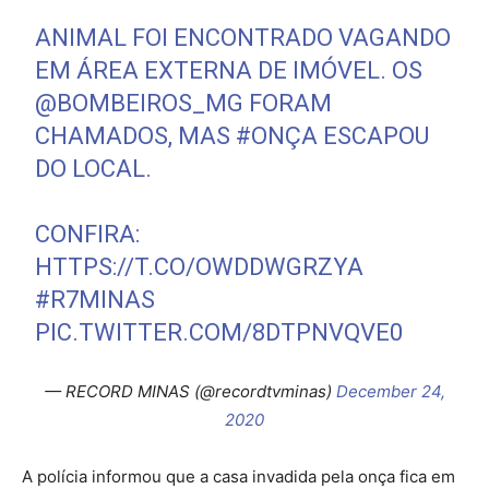
ANIMAL FOI ENCONTRADO VAGANDO
EM ÁREA EXTERNA DE IMÓVEL. OS
@BOMBEIROS_MG
FORAM
CHAMADOS, MAS
#ONÇA
ESCAPOU
DO LOCAL.
CONFIRA:
HTTPS://T.CO/OWDDWGRZYA
#R7MINAS
PIC.TWITTER.COM/8DTPNVQVE0
— RECORD MINAS (@recordtvminas)
December 24,
2020
A polícia informou que a casa invadida pela onça fica em