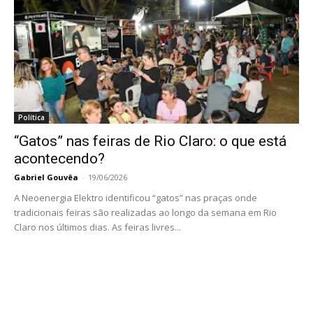
Política
“Gatos” nas feiras de Rio Claro: o que está
acontecendo?
Gabriel Gouvêa
-
19/06/2026
A Neoenergia Elektro identificou “gatos” nas praças onde
tradicionais feiras são realizadas ao longo da semana em Rio
Claro nos últimos dias. As feiras livres...