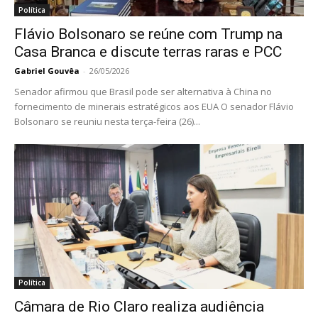
Política
Flávio Bolsonaro se reúne com Trump na
Casa Branca e discute terras raras e PCC
Gabriel Gouvêa
-
26/05/2026
Senador afirmou que Brasil pode ser alternativa à China no
fornecimento de minerais estratégicos aos EUA O senador Flávio
Bolsonaro se reuniu nesta terça-feira (26)...
Política
Câmara de Rio Claro realiza audiência