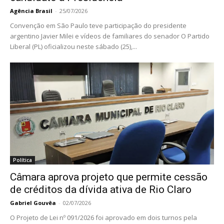
Agência Brasil
-
25/07/2026
Convenção em São Paulo teve participação do presidente
argentino Javier Milei e vídeos de familiares do senador O Partido
Liberal (PL) oficializou neste sábado (25),...
Política
Câmara aprova projeto que permite cessão
de créditos da dívida ativa de Rio Claro
Gabriel Gouvêa
-
02/07/2026
O Projeto de Lei nº 091/2026 foi aprovado em dois turnos pela