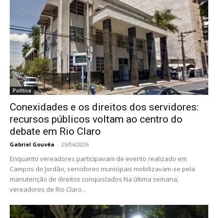
Política
Conexidades e os direitos dos servidores:
recursos públicos voltam ao centro do
debate em Rio Claro
Gabriel Gouvêa
-
25/06/2026
Enquanto vereadores participavam de evento realizado em
Campos do Jordão, servidores municipais mobilizavam-se pela
manutenção de direitos conquistados Na última semana,
vereadores de Rio Claro...