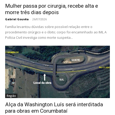
Mulher passa por cirurgia, recebe alta e
morre três dias depois
Gabriel Gouvêa
-
26/07/2026
Família levantou dúvidas sobre possível relação entre o
procedimento cirúrgico e o óbito; corpo foi encaminhado ao IML A
Polícia Civil investiga como morte suspeita...
Região
Alça da Washington Luís será interditada
para obras em Corumbataí