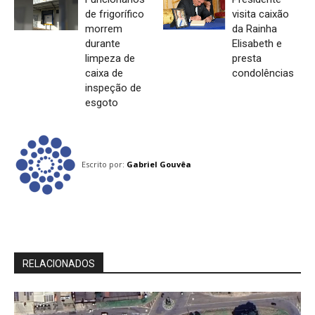
de frigorífico
visita caixão
morrem
da Rainha
durante
Elisabeth e
limpeza de
presta
caixa de
condolências
inspeção de
esgoto
Escrito por:
Gabriel Gouvêa
RELACIONADOS