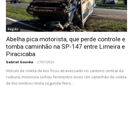
Região
Abelha pica motorista, que perde controle e
tomba caminhão na SP-147 entre Limeira e
Piracicaba
Gabriel Gouvêa
-
27/07/2026
Veículo de coleta de lixo ficou atravessado no canteiro central da
rodovia; motorista sofreu ferimentos leves Um caminhão de coleta
de lixo tombou nesta segunda-feira...