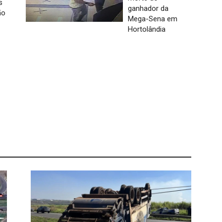
s
ganhador da
ão
Mega-Sena em
Hortolândia