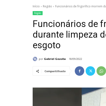
Início
Região
Funcionários de frigorífico morrem d
Região
Funcionários de f
durante limpeza d
esgoto
por
Gabriel Gouvêa
18/09/2022
Compartilhado