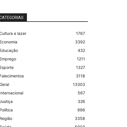
CATEGORIAS
Cultura e lazer
1767
Economia
3392
Educação
432
Emprego
1211
Esporte
1327
Falecimentos
3118
Geral
13303
Internacional
567
Justiça
326
Política
996
Região
3358
Saúde
5903