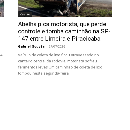
Região
Abelha pica motorista, que perde
controle e tomba caminhão na SP-
147 entre Limeira e Piracicaba
Gabriel Gouvêa
-
27/07/2026
 4
Veículo de coleta de lixo ficou atravessado no
canteiro central da rodovia; motorista sofreu
ferimentos leves Um caminhão de coleta de lixo
tombou nesta segunda-feira...