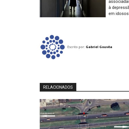
associada
à depress
em idosos
Escrito por:
Gabriel Gouvêa
RELACIONADOS