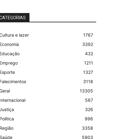
CATEGORIAS
Cultura e lazer
1767
Economia
3392
Educação
432
Emprego
1211
Esporte
1327
Falecimentos
3118
Geral
13305
Internacional
567
Justiça
326
Política
996
Região
3358
Saúde
5903