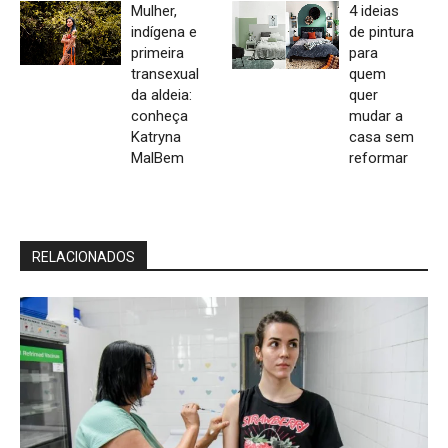
Mulher,
4 ideias
indígena e
de pintura
primeira
para
transexual
quem
da aldeia:
quer
conheça
mudar a
Katryna
casa sem
MalBem
reformar
RELACIONADOS