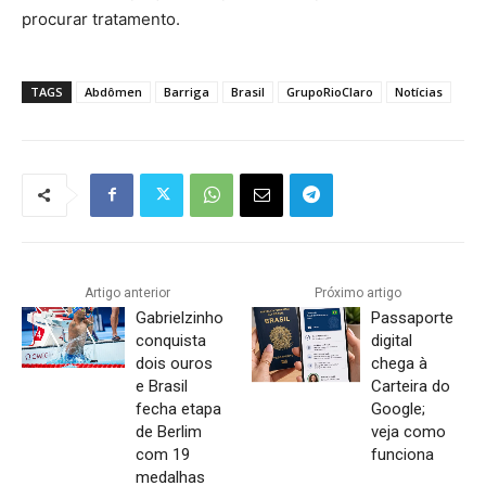
procurar tratamento.
TAGS
Abdômen
Barriga
Brasil
GrupoRioClaro
Notícias
Artigo anterior
Próximo artigo
Gabrielzinho
Passaporte
conquista
digital
dois ouros
chega à
e Brasil
Carteira do
fecha etapa
Google;
de Berlim
veja como
com 19
funciona
medalhas