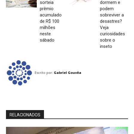
sorteia
dormem e
prêmio
podem
acumulado
sobreviver a
de R$ 100
desastres?
milhões
Veja
neste
curiosidades
sábado
sobre o
inseto
Escrito por:
Gabriel Gouvêa
RELACIONADOS