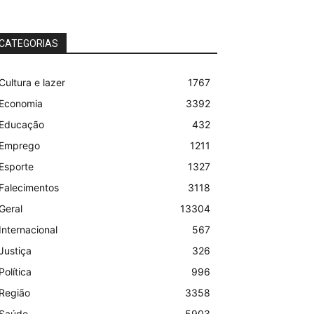
CATEGORIAS
Cultura e lazer
1767
Economia
3392
Educação
432
Emprego
1211
Esporte
1327
Falecimentos
3118
Geral
13304
Internacional
567
Justiça
326
Política
996
Região
3358
Saúde
5903