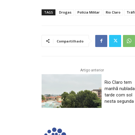
TAGS
Drogas
Polícia Militar
Rio Claro
Tráf
Compartilhado
Artigo anterior
Rio Claro tem
manhã nublada
tarde com sol
nesta segunda