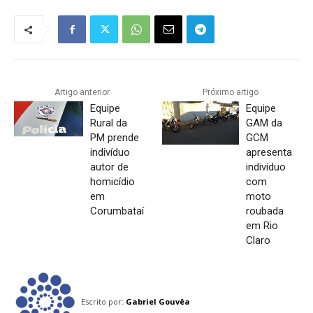
Artigo anterior
Próximo artigo
Equipe
Equipe
Rural da
GAM da
PM prende
GCM
indivíduo
apresenta
autor de
indivíduo
homicídio
com
em
moto
Corumbataí
roubada
em Rio
Claro
Escrito por:
Gabriel Gouvêa