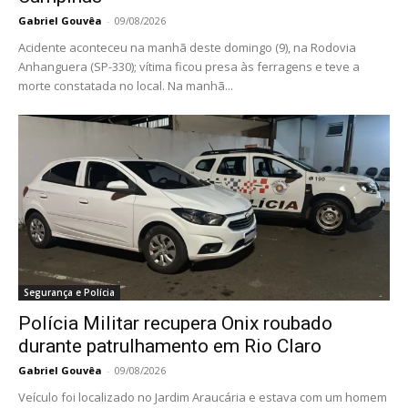
Gabriel Gouvêa
-
09/08/2026
Acidente aconteceu na manhã deste domingo (9), na Rodovia
Anhanguera (SP-330); vítima ficou presa às ferragens e teve a
morte constatada no local. Na manhã...
Segurança e Polícia
Polícia Militar recupera Onix roubado
durante patrulhamento em Rio Claro
Gabriel Gouvêa
-
09/08/2026
Veículo foi localizado no Jardim Araucária e estava com um homem