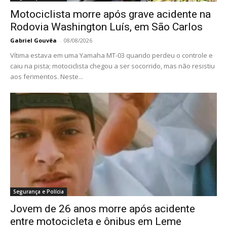
Motociclista morre após grave acidente na
Rodovia Washington Luís, em São Carlos
Gabriel Gouvêa
-
08/08/2026
Vítima estava em uma Yamaha MT-03 quando perdeu o controle e
caiu na pista; motociclista chegou a ser socorrido, mas não resistiu
aos ferimentos. Neste...
Segurança e Polícia
Jovem de 26 anos morre após acidente
entre motocicleta e ônibus em Leme