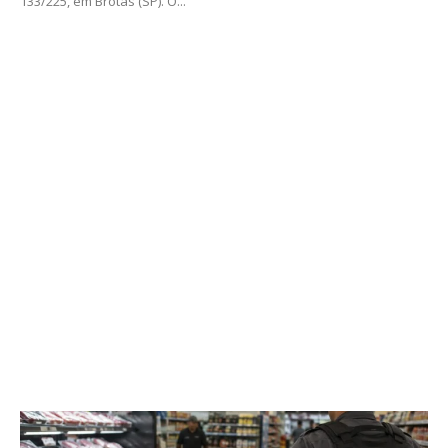
133/225, em Brotas (SP). O...