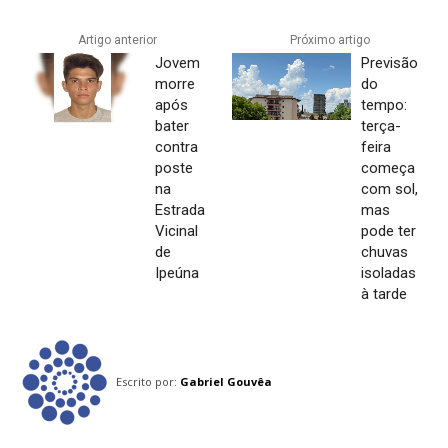
Artigo anterior
Próximo artigo
Jovem
Previsão
morre
do
após
tempo:
bater
terça-
contra
feira
poste
começa
na
com sol,
Estrada
mas
Vicinal
pode ter
de
chuvas
Ipeúna
isoladas
à tarde
Escrito por:
Gabriel Gouvêa