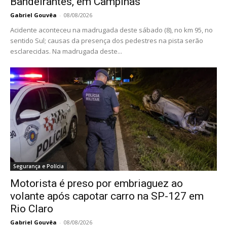
Bandeirantes, em Campinas
Gabriel Gouvêa
-
08/08/2026
Acidente aconteceu na madrugada deste sábado (8), no km 95, no
sentido Sul; causas da presença dos pedestres na pista serão
esclarecidas. Na madrugada deste...
Segurança e Polícia
Motorista é preso por embriaguez ao
volante após capotar carro na SP-127 em
Rio Claro
Gabriel Gouvêa
-
08/08/2026