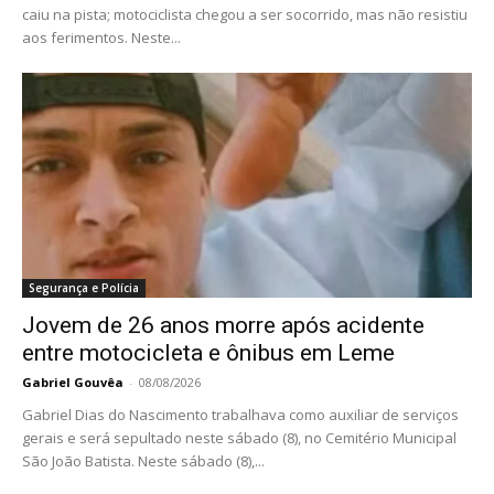
caiu na pista; motociclista chegou a ser socorrido, mas não resistiu
aos ferimentos. Neste...
Segurança e Polícia
Jovem de 26 anos morre após acidente
entre motocicleta e ônibus em Leme
Gabriel Gouvêa
-
08/08/2026
Gabriel Dias do Nascimento trabalhava como auxiliar de serviços
gerais e será sepultado neste sábado (8), no Cemitério Municipal
São João Batista. Neste sábado (8),...