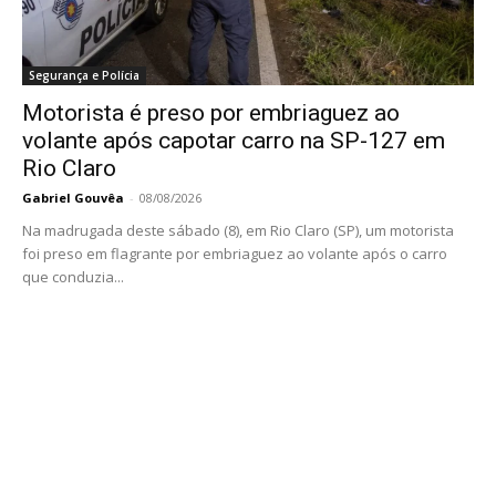
Segurança e Polícia
Motorista é preso por embriaguez ao
volante após capotar carro na SP-127 em
Rio Claro
Gabriel Gouvêa
-
08/08/2026
Na madrugada deste sábado (8), em Rio Claro (SP), um motorista
foi preso em flagrante por embriaguez ao volante após o carro
que conduzia...