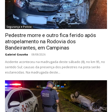
Segurança e Polícia
Pedestre morre e outro fica ferido após
atropelamento na Rodovia dos
Bandeirantes, em Campinas
Gabriel Gouvêa
-
08/08/2026
Acidente aconteceu na madrugada deste sábado (8), no km 95, no
sentido Sul; causas da presença dos pedestres na pista serão
esclarecidas. Na madrugada deste...