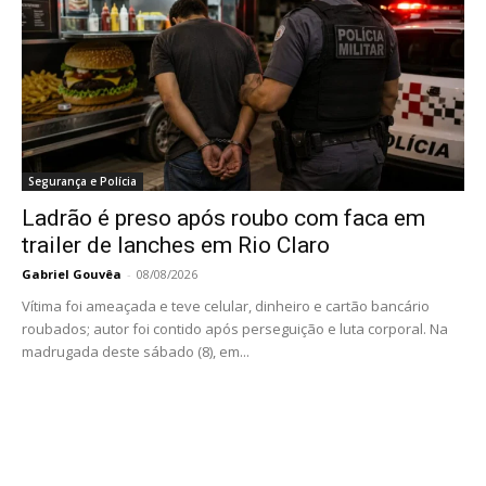
Segurança e Polícia
Ladrão é preso após roubo com faca em
trailer de lanches em Rio Claro
Gabriel Gouvêa
-
08/08/2026
Vítima foi ameaçada e teve celular, dinheiro e cartão bancário
roubados; autor foi contido após perseguição e luta corporal. Na
madrugada deste sábado (8), em...