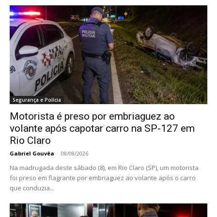
Segurança e Polícia
Motorista é preso por embriaguez ao
volante após capotar carro na SP-127 em
Rio Claro
Gabriel Gouvêa
-
08/08/2026
Na madrugada deste sábado (8), em Rio Claro (SP), um motorista
foi preso em flagrante por embriaguez ao volante após o carro
que conduzia...