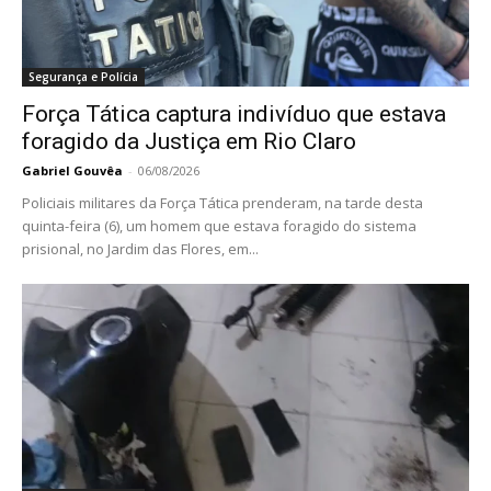
Segurança e Polícia
Força Tática captura indivíduo que estava
foragido da Justiça em Rio Claro
Gabriel Gouvêa
-
06/08/2026
Policiais militares da Força Tática prenderam, na tarde desta
quinta-feira (6), um homem que estava foragido do sistema
prisional, no Jardim das Flores, em...