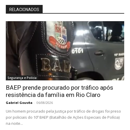
RELACIONADOS
Segurança e Polícia
BAEP prende procurado por tráfico após
resistência da família em Rio Claro
Gabriel Gouvêa
-
06/08/2026
Um homem procurado pela Justiça por tráfico de drogas foi preso
por policiais do 10º BAEP (Batalhão de Ações Especiais de Polícia)
na noite...