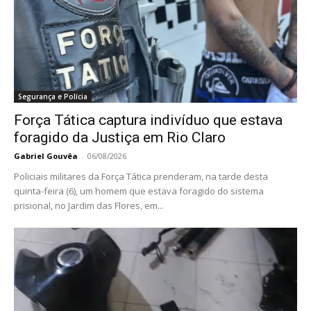
Segurança e Polícia
Força Tática captura indivíduo que estava
foragido da Justiça em Rio Claro
Gabriel Gouvêa
-
06/08/2026
Policiais militares da Força Tática prenderam, na tarde desta
quinta-feira (6), um homem que estava foragido do sistema
prisional, no Jardim das Flores, em...