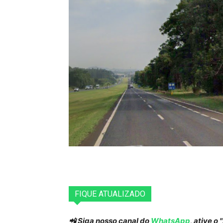
FIQUE ATUALIZADO
📲 Siga nosso canal do
WhatsApp
, ative o