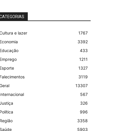
CATEGORIAS
Cultura e lazer
1767
Economia
3392
Educação
433
Emprego
1211
Esporte
1327
Falecimentos
3119
Geral
13307
Internacional
567
Justiça
326
Política
996
Região
3358
Saúde
5903