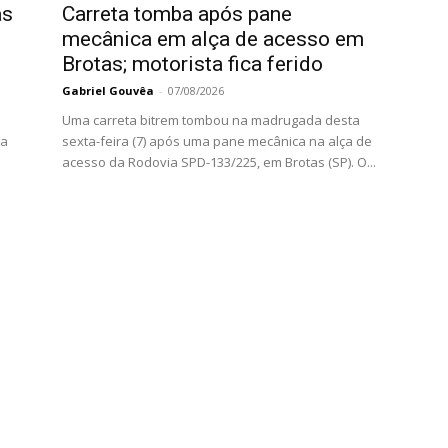
as
Carreta tomba após pane
mecânica em alça de acesso em
Brotas; motorista fica ferido
Gabriel Gouvêa
-
07/08/2026
Uma carreta bitrem tombou na madrugada desta
da
sexta-feira (7) após uma pane mecânica na alça de
acesso da Rodovia SPD-133/225, em Brotas (SP). O...