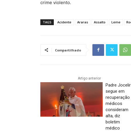
crime violento.
TAGS
Acidente
Araras
Assalto
Leme
Ro
Compartilhado
Artigo anterior
Padre Jocelir
segue em
recuperação
médicos
consideram
alta, diz
boletim
médico