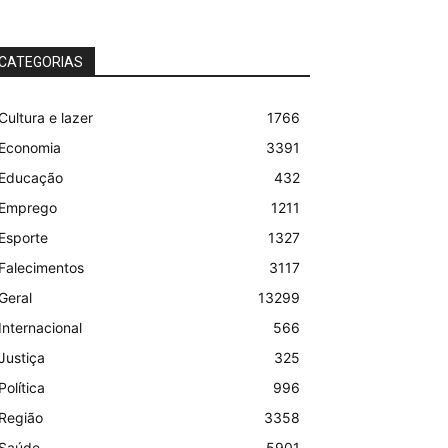
CATEGORIAS
Cultura e lazer
1766
Economia
3391
Educação
432
Emprego
1211
Esporte
1327
Falecimentos
3117
Geral
13299
Internacional
566
Justiça
325
Política
996
Região
3358
Saúde
5901