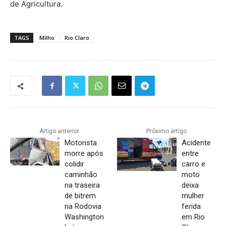
de Agricultura.
TAGS
Milho
Rio Claro
Artigo anterior
Próximo artigo
Motorista
Acidente
morre após
entre
colidir
carro e
caminhão
moto
na traseira
deixa
de bitrem
mulher
na Rodovia
ferida
Washington
em Rio