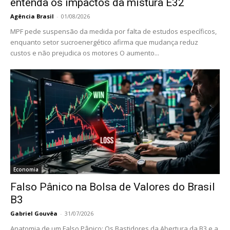
entenda os impactos da mistura E32
Agência Brasil
-
01/08/2026
MPF pede suspensão da medida por falta de estudos específicos,
enquanto setor sucroenergético afirma que mudança reduz
custos e não prejudica os motores O aumento...
Economia
Falso Pânico na Bolsa de Valores do Brasil
B3
Gabriel Gouvêa
-
31/07/2026
Anatomia de um Falso Pânico: Os Bastidores da Abertura da B3 e a