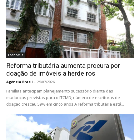
Economia
Reforma tributária aumenta procura por
doação de imóveis a herdeiros
Agência Brasil
-
25/07/2026
Famílias antecipam planejamento sucessório diante das
mudanças previstas para o ITCMD; número de escrituras de
doação cresceu 59% em cinco anos A reforma tributária está...