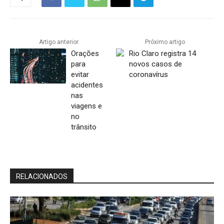
Artigo anterior
Próximo artigo
Orações
Rio Claro registra 14
para
novos casos de
evitar
coronavírus
acidentes
nas
viagens e
no
trânsito
RELACIONADOS