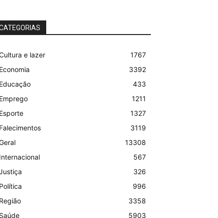
CATEGORIAS
Cultura e lazer
1767
Economia
3392
Educação
433
Emprego
1211
Esporte
1327
Falecimentos
3119
Geral
13308
Internacional
567
Justiça
326
Política
996
Região
3358
Saúde
5903