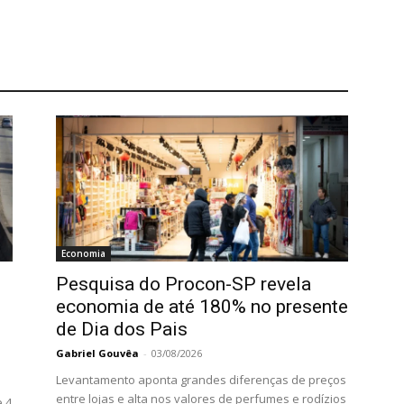
Economia
Pesquisa do Procon-SP revela
economia de até 180% no presente
de Dia dos Pais
Gabriel Gouvêa
-
03/08/2026
Levantamento aponta grandes diferenças de preços
entre lojas e alta nos valores de perfumes e rodízios
e 4