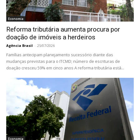
Economia
Reforma tributária aumenta procura por
doação de imóveis a herdeiros
Agência Brasil
-
25/07/2026
Famílias antecipam planejamento sucessório diante das
mudanças previstas para o ITCMD; número de escrituras de
doação cresceu 59% em cinco anos A reforma tributária está...
Economia