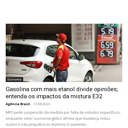
Economia
Gasolina com mais etanol divide opiniões;
entenda os impactos da mistura E32
Agência Brasil
-
01/08/2026
MPF pede suspensão da medida por falta de estudos específicos,
enquanto setor sucroenergético afirma que mudança reduz
custos e não prejudica os motores O aumento...