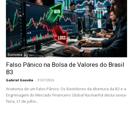
Economia
Falso Pânico na Bolsa de Valores do Brasil
B3
Gabriel Gouvêa
-
31/07/2026
Anatomia de um Falso Pânico: Os Bastidores da Abertura da B3 e a
Engrenagem do Mercado Financeiro Global Na manhã desta sexta-
feira, 31 de julho...