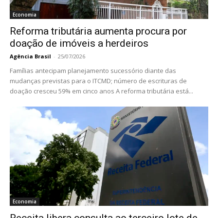
Economia
Reforma tributária aumenta procura por
doação de imóveis a herdeiros
Agência Brasil
-
25/07/2026
Famílias antecipam planejamento sucessório diante das
mudanças previstas para o ITCMD; número de escrituras de
doação cresceu 59% em cinco anos A reforma tributária está...
Economia
Receita libera consulta ao terceiro lote de