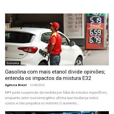
Economia
Gasolina com mais etanol divide opiniões;
entenda os impactos da mistura E32
Agência Brasil
-
01/08/2026
MPF pede suspensão da medida por falta de estudos específicos,
enquanto setor sucroenergético afirma que mudança reduz
custos e não prejudica os motores O aumento...