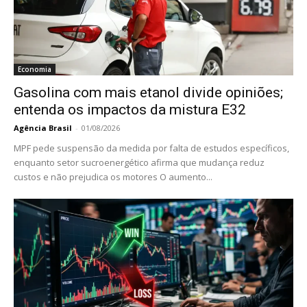
Economia
Gasolina com mais etanol divide opiniões;
entenda os impactos da mistura E32
Agência Brasil
-
01/08/2026
MPF pede suspensão da medida por falta de estudos específicos,
enquanto setor sucroenergético afirma que mudança reduz
custos e não prejudica os motores O aumento...