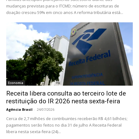
mudanças previstas para o ITCMD; número de escrituras de
doação cresceu 59% em cinco anos A reforma tributária está...
Economia
Receita libera consulta ao terceiro lote de
restituição do IR 2026 nesta sexta-feira
Agência Brasil
-
24/07/2026
Cerca de 2,7 milhões de contribuintes receberão R$ 4,61 bilhões;
pagamentos serão feitos no dia 31 de julho A Receita Federal
libera nesta sexta-feira (24)...