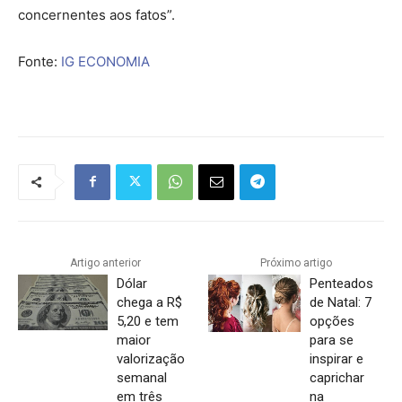
concernentes aos fatos”.
Fonte:
IG ECONOMIA
Artigo anterior
Próximo artigo
Dólar
Penteados
chega a R$
de Natal: 7
5,20 e tem
opções
maior
para se
valorização
inspirar e
semanal
caprichar
em três
na