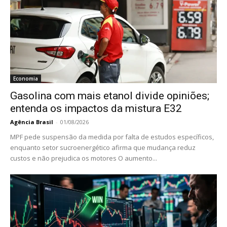
Economia
Gasolina com mais etanol divide opiniões;
entenda os impactos da mistura E32
Agência Brasil
-
01/08/2026
MPF pede suspensão da medida por falta de estudos específicos,
enquanto setor sucroenergético afirma que mudança reduz
custos e não prejudica os motores O aumento...