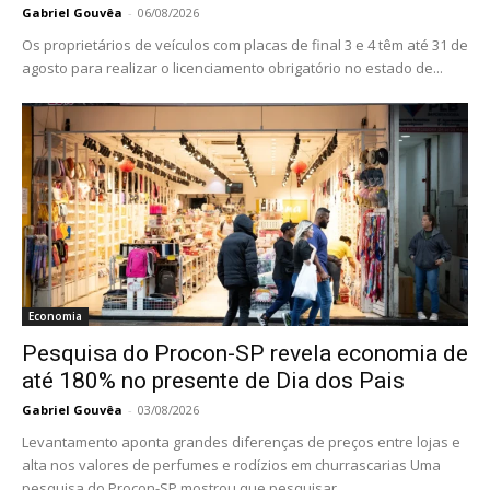
Gabriel Gouvêa
-
06/08/2026
Os proprietários de veículos com placas de final 3 e 4 têm até 31 de
agosto para realizar o licenciamento obrigatório no estado de...
Economia
Pesquisa do Procon-SP revela economia de
até 180% no presente de Dia dos Pais
Gabriel Gouvêa
-
03/08/2026
Levantamento aponta grandes diferenças de preços entre lojas e
alta nos valores de perfumes e rodízios em churrascarias Uma
pesquisa do Procon-SP mostrou que pesquisar...