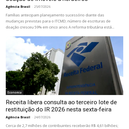
Agência Brasil
-
25/07/2026
Famílias antecipam planejamento sucessório diante das
mudanças previstas para o ITCMD; número de escrituras de
doação cresceu 59% em cinco anos A reforma tributária está...
Economia
Receita libera consulta ao terceiro lote de
restituição do IR 2026 nesta sexta-feira
Agência Brasil
-
24/07/2026
Cerca de 2,7 milhões de contribuintes receberão R$ 4,61 bilhões;