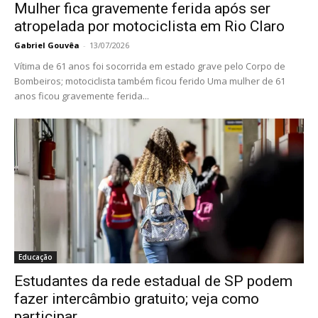
Mulher fica gravemente ferida após ser
atropelada por motociclista em Rio Claro
Gabriel Gouvêa
-
13/07/2026
Vítima de 61 anos foi socorrida em estado grave pelo Corpo de
Bombeiros; motociclista também ficou ferido Uma mulher de 61
anos ficou gravemente ferida...
Educação
Estudantes da rede estadual de SP podem
fazer intercâmbio gratuito; veja como
participar