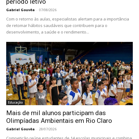
período letivo
Gabriel Gouvêa
-
07/08/2026
Com o retorno às aulas, especialistas alertam para a importância
de retomar hábitos saudáveis que contribuem para o
desenvolvimento, a saúde e o rendimento...
Educação
Mais de mil alunos participam das
Olimpíadas Ambientais em Rio Claro
Gabriel Gouvêa
-
28/07/2026
Competição reúne estudantes de 14 escolas municipais e combina