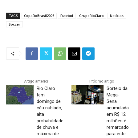
TAGS
CopaDoBrasil2026
Futebol
GrupoRioClaro
Notícias
Soccer
Artigo anterior
Próximo artigo
Rio Claro
Sorteio da
tem
Mega-
domingo de
Sena
céu nublado,
acumulada
alta
em R$ 12
probabilidade
milhões é
de chuva e
remarcado
máxima de
para este