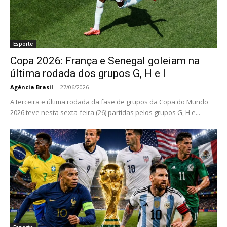
Esporte
Copa 2026: França e Senegal goleiam na
última rodada dos grupos G, H e I
Agência Brasil
-
27/06/2026
A terceira e última rodada da fase de grupos da Copa do Mundo
2026 teve nesta sexta-feira (26) partidas pelos grupos G, H e...