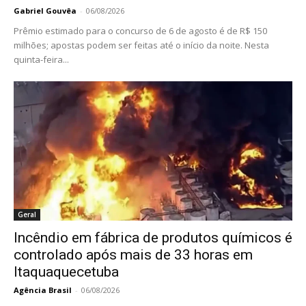
Gabriel Gouvêa
-
06/08/2026
Prêmio estimado para o concurso de 6 de agosto é de R$ 150
milhões; apostas podem ser feitas até o início da noite. Nesta
quinta-feira...
Geral
Incêndio em fábrica de produtos químicos é
controlado após mais de 33 horas em
Itaquaquecetuba
Agência Brasil
-
06/08/2026