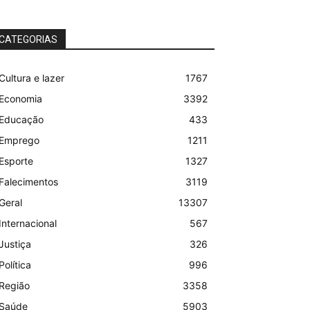
CATEGORIAS
Cultura e lazer
1767
Economia
3392
Educação
433
Emprego
1211
Esporte
1327
Falecimentos
3119
Geral
13307
Internacional
567
Justiça
326
Política
996
Região
3358
Saúde
5903