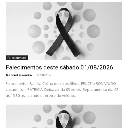
Falecimentos
Falecimentos deste sábado 01/08/2026
Gabriel Gouvêa
-
01/08/2026
Falecimentos Família Celina deixa os filhos: FELICE e RONIVALDO
casado com PATRICIA. Deixa ainda 03 netos. Sepultamento dia 02
as 15:30 hs., saindo o féretro do velório...