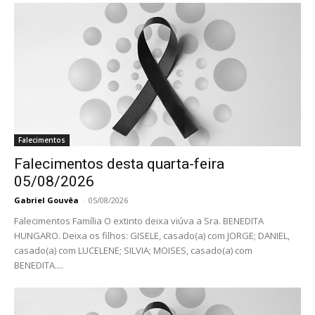
Falecimentos
Falecimentos desta quarta-feira
05/08/2026
Gabriel Gouvêa
-
05/08/2026
Falecimentos Família O extinto deixa viúva a Sra. BENEDITA
HUNGARO. Deixa os filhos: GISELE, casado(a) com JORGE; DANIEL,
casado(a) com LUCELENE; SILVIA; MOISES, casado(a) com
BENEDITA....