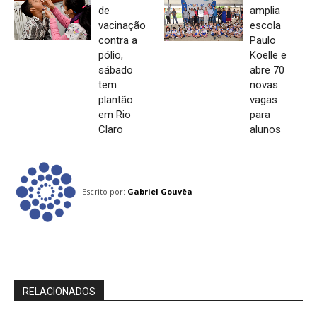
de
amplia
vacinação
escola
contra a
Paulo
pólio,
Koelle e
sábado
abre 70
tem
novas
plantão
vagas
em Rio
para
Claro
alunos
Escrito por:
Gabriel Gouvêa
RELACIONADOS