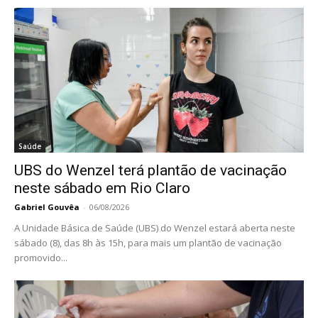
Saúde
UBS do Wenzel terá plantão de vacinação
neste sábado em Rio Claro
Gabriel Gouvêa
-
06/08/2026
A Unidade Básica de Saúde (UBS) do Wenzel estará aberta neste
sábado (8), das 8h às 15h, para mais um plantão de vacinação
promovido...