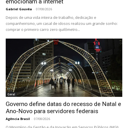
emocionam a internet
Gabriel Gouvêa
-
07/08/2026
Depois de uma vida inteira de trabalho, dedicação e
companheirismo, um casal de idosos realizou um grande sonho:
comprar o primeiro carro zero quilômetro...
Geral
Governo define datas do recesso de Natal e
Ano-Novo para servidores federais
Agência Brasil
-
07/08/2026
O Ministério da Gestão e da Inovação em Serviços Públicos (MGI)