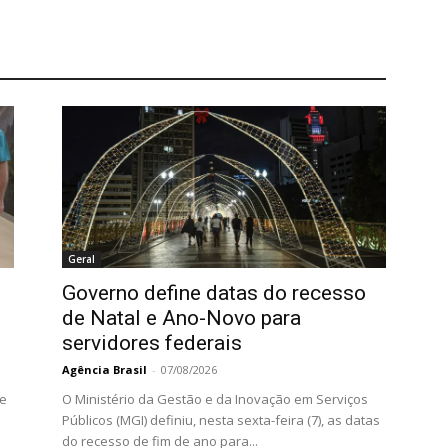
Geral
Governo define datas do recesso
de Natal e Ano-Novo para
servidores federais
Agência Brasil
-
07/08/2026
 e
O Ministério da Gestão e da Inovação em Serviços
Públicos (MGI) definiu, nesta sexta-feira (7), as datas
do recesso de fim de ano para...