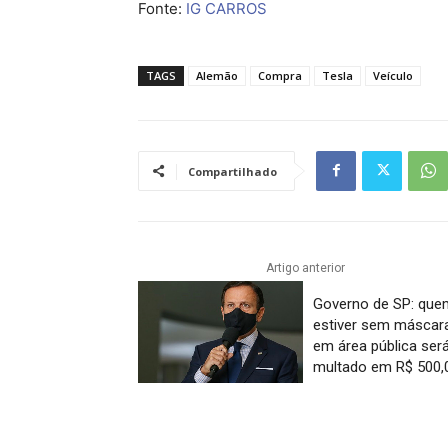
Fonte:
IG CARROS
TAGS
Alemão
Compra
Tesla
Veículo
Compartilhado
Artigo anterior
Governo de SP: que
estiver sem máscar
em área pública ser
multado em R$ 500,