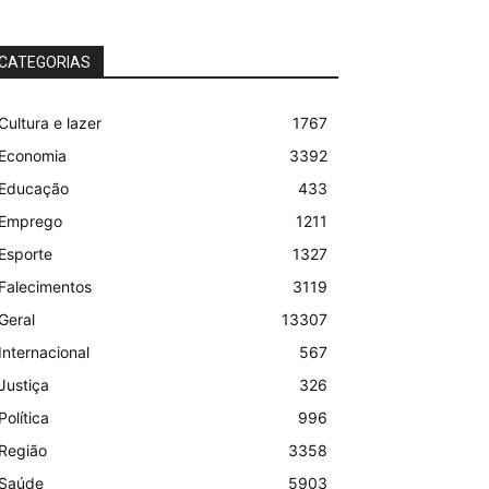
CATEGORIAS
Cultura e lazer
1767
Economia
3392
Educação
433
Emprego
1211
Esporte
1327
Falecimentos
3119
Geral
13307
Internacional
567
Justiça
326
Política
996
Região
3358
Saúde
5903