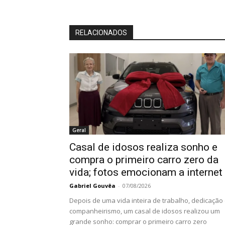
RELACIONADOS
Geral
Casal de idosos realiza sonho e
compra o primeiro carro zero da
vida; fotos emocionam a internet
Gabriel Gouvêa
-
07/08/2026
Depois de uma vida inteira de trabalho, dedicação
companheirismo, um casal de idosos realizou um
grande sonho: comprar o primeiro carro zero