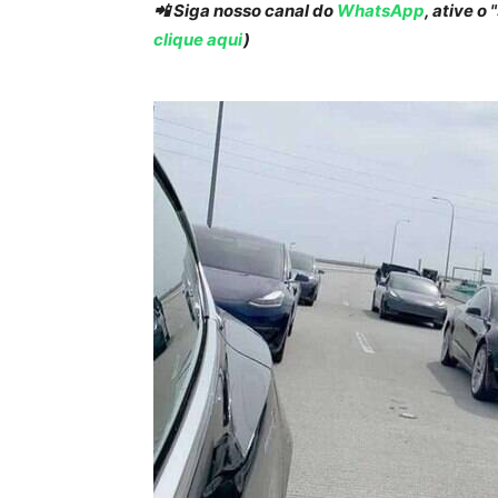
📲 Siga nosso canal do
WhatsApp
, ative o
clique aqui
)