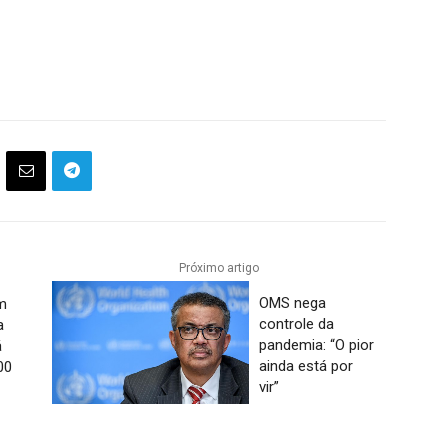
Próximo artigo
OMS nega
m
controle da
a
pandemia: “O pior
á
ainda está por
00
vir”