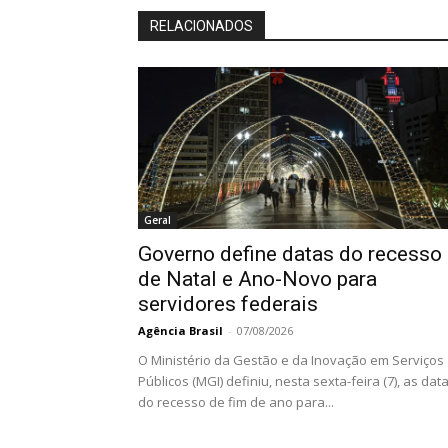
RELACIONADOS
Geral
Governo define datas do recesso
de Natal e Ano-Novo para
servidores federais
Agência Brasil
-
07/08/2026
O Ministério da Gestão e da Inovação em Serviços
Públicos (MGI) definiu, nesta sexta-feira (7), as dat
do recesso de fim de ano para...