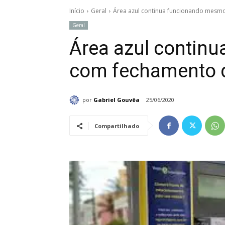
Início
Geral
Área azul continua funcionando mesm
Geral
Área azul contin
com fechamento 
por
Gabriel Gouvêa
25/06/2020
Compartilhado