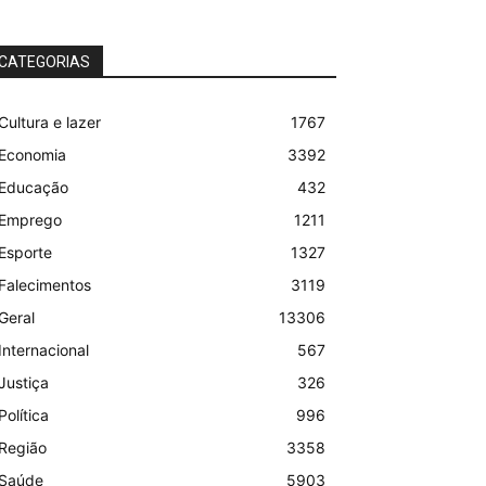
CATEGORIAS
Cultura e lazer
1767
Economia
3392
Educação
432
Emprego
1211
Esporte
1327
Falecimentos
3119
Geral
13306
Internacional
567
Justiça
326
Política
996
Região
3358
Saúde
5903