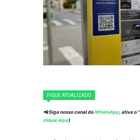
FIQUE ATUALIZADO
📲 Siga nosso canal do
WhatsApp
, ative o
clique aqui
)