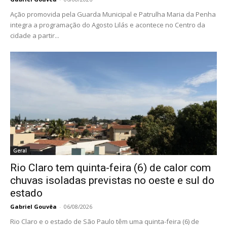
Ação promovida pela Guarda Municipal e Patrulha Maria da Penha
integra a programação do Agosto Lilás e acontece no Centro da
cidade a partir...
Geral
Rio Claro tem quinta-feira (6) de calor com
chuvas isoladas previstas no oeste e sul do
estado
Gabriel Gouvêa
-
06/08/2026
Rio Claro e o estado de São Paulo têm uma quinta-feira (6) de