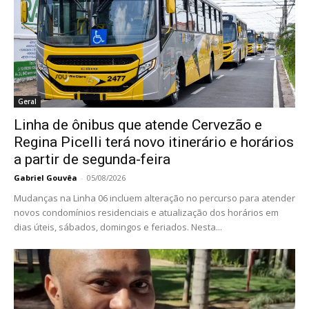
Geral
Linha de ônibus que atende Cervezão e
Regina Picelli terá novo itinerário e horários
a partir de segunda-feira
Gabriel Gouvêa
-
05/08/2026
Mudanças na Linha 06 incluem alteração no percurso para atender
novos condomínios residenciais e atualização dos horários em
dias úteis, sábados, domingos e feriados. Nesta...