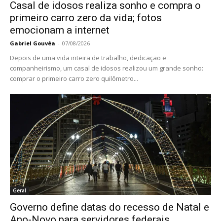
Casal de idosos realiza sonho e compra o
primeiro carro zero da vida; fotos
emocionam a internet
Gabriel Gouvêa
-
07/08/2026
Depois de uma vida inteira de trabalho, dedicação e
companheirismo, um casal de idosos realizou um grande sonho:
comprar o primeiro carro zero quilômetro...
Geral
Governo define datas do recesso de Natal e
Ano-Novo para servidores federais