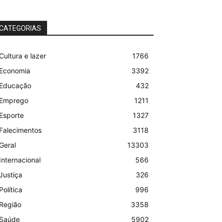
CATEGORIAS
Cultura e lazer
1766
Economia
3392
Educação
432
Emprego
1211
Esporte
1327
Falecimentos
3118
Geral
13303
Internacional
566
Justiça
326
Política
996
Região
3358
Saúde
5902