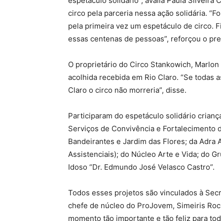
espetáculo solidário”, avalia Paula Silveir
circo pela parceria nessa ação solidária. “
pela primeira vez um espetáculo de circo. 
essas centenas de pessoas”, reforçou o pref
O proprietário do Circo Stankowich, Marlon
acolhida recebida em Rio Claro. “Se todas a
Claro o circo não morreria”, disse.
Participaram do espetáculo solidário crianç
Serviços de Convivência e Fortalecimento d
Bandeirantes e Jardim das Flores; da Adra
Assistenciais); do Núcleo Arte e Vida; do G
Idoso “Dr. Edmundo José Velasco Castro”.
Todos esses projetos são vinculados à Secr
chefe de núcleo do ProJovem, Simeiris Roch
momento tão importante e tão feliz para to