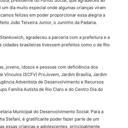
a Costa, presidente do Fundo Social, que agradeceu ao
Foi um dia muito especial onde algumas crianças viram
Ficamos felizes em poder proporcionar essa alegria a
eito João Teixeira Junior, o Juninho da Padaria.
 Stankowich, agradeceu a parceria com a prefeitura e a
s cidades brasileiras tivessem prefeitos como o de Rio
as, jovens, idosos e pessoas com deficiência dos
e Vínculos (SCFV) ProJovem, Jardim Brasília, Jardim
 Agência Adventista de Desenvolvimento e Recursos
rupo Família Autista de Rio Claro e do Centro Dia do
etaria Municipal do Desenvolvimento Social. Para a
a Stefani, é gratificante poder fazer parte de um
das essas crianças e adolescentes, principalmente