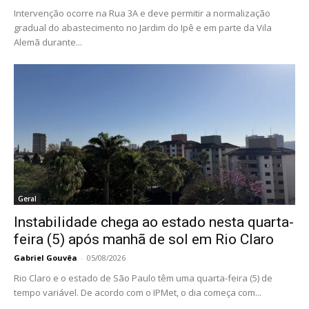
Intervenção ocorre na Rua 3A e deve permitir a normalização
gradual do abastecimento no Jardim do Ipê e em parte da Vila
Alemã durante...
Geral
Instabilidade chega ao estado nesta quarta-
feira (5) após manhã de sol em Rio Claro
Gabriel Gouvêa
-
05/08/2026
Rio Claro e o estado de São Paulo têm uma quarta-feira (5) de
tempo variável. De acordo com o IPMet, o dia começa com...