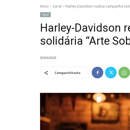
Início
Geral
Harley-Davidson realiza campanha soli
Geral
Harley-Davidson 
solidária “Arte S
29/06/2020
Compartilhado