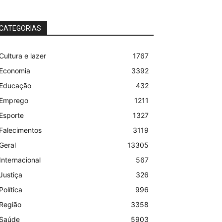
CATEGORIAS
Cultura e lazer
1767
Economia
3392
Educação
432
Emprego
1211
Esporte
1327
Falecimentos
3119
Geral
13305
Internacional
567
Justiça
326
Política
996
Região
3358
Saúde
5903