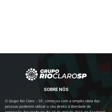
SOBRE NÓS
O Grupo Rio Claro – SP, começou com a simples ideia das
pessoas poderem utilizar o seu direito à liberdade de
expressão. Foi criado no dia 23 de abril de 2013, no Facebook.