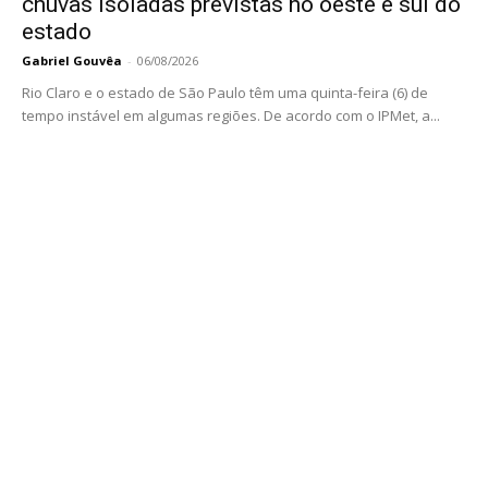
chuvas isoladas previstas no oeste e sul do
estado
Gabriel Gouvêa
-
06/08/2026
Rio Claro e o estado de São Paulo têm uma quinta-feira (6) de
tempo instável em algumas regiões. De acordo com o IPMet, a...