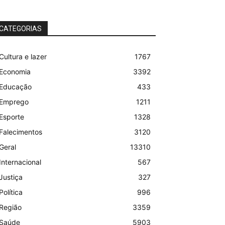
CATEGORIAS
Cultura e lazer
1767
Economia
3392
Educação
433
Emprego
1211
Esporte
1328
Falecimentos
3120
Geral
13310
Internacional
567
Justiça
327
Política
996
Região
3359
Saúde
5903