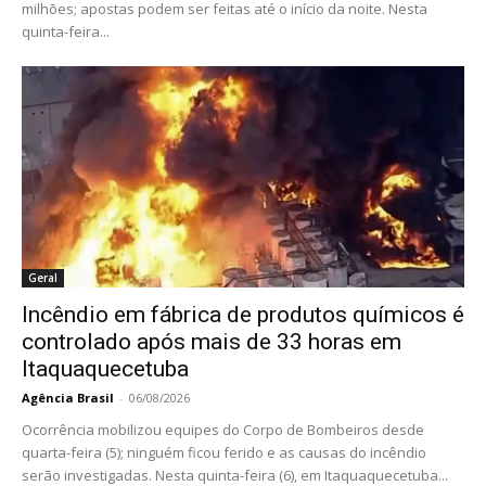
milhões; apostas podem ser feitas até o início da noite. Nesta
quinta-feira...
Geral
Incêndio em fábrica de produtos químicos é
controlado após mais de 33 horas em
Itaquaquecetuba
Agência Brasil
-
06/08/2026
Ocorrência mobilizou equipes do Corpo de Bombeiros desde
quarta-feira (5); ninguém ficou ferido e as causas do incêndio
serão investigadas. Nesta quinta-feira (6), em Itaquaquecetuba...