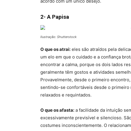
acordo com um único desejo.
2- A Papisa
Ilustração: Shutterstock
O que os atrai:
eles são atraídos pela delic
um elo em que o cuidado e a confiança bro
encontrar a calma, porque os dois lados re
geralmente têm gostos e atividades semelha
Provavelmente, desde o primeiro encontro, 
sentindo-se confortáveis ​​desde o primei
relaxados e requintados.
O que os afasta:
a facilidade da intuição se
excessivamente previsível e silencioso. Sã
costumes inconscientemente. O relacioname