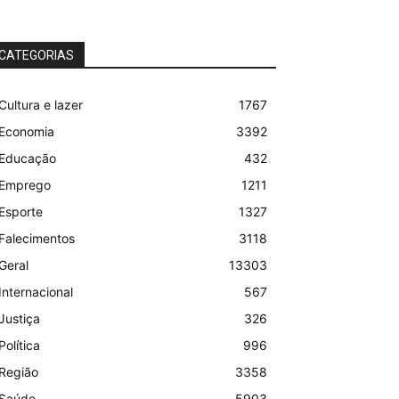
CATEGORIAS
Cultura e lazer
1767
Economia
3392
Educação
432
Emprego
1211
Esporte
1327
Falecimentos
3118
Geral
13303
Internacional
567
Justiça
326
Política
996
Região
3358
Saúde
5903