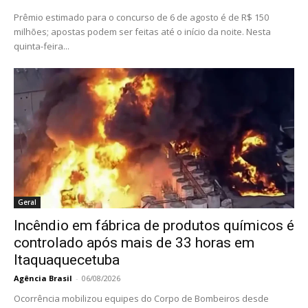
Prêmio estimado para o concurso de 6 de agosto é de R$ 150
milhões; apostas podem ser feitas até o início da noite. Nesta
quinta-feira...
Geral
Incêndio em fábrica de produtos químicos é
controlado após mais de 33 horas em
Itaquaquecetuba
Agência Brasil
-
06/08/2026
Ocorrência mobilizou equipes do Corpo de Bombeiros desde