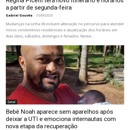
Regina Picelli terá novo itinerário e horários
a partir de segunda-feira
Gabriel Gouvêa
-
05/08/2026
Mudanças na Linha 06 incluem alteração no percurso para atender
novos condomínios residenciais e atualização dos horários em
dias úteis, sábados, domingos e feriados. Nesta...
Geral
Bebê Noah aparece sem aparelhos após
deixar a UTI e emociona internautas com
nova etapa da recuperação