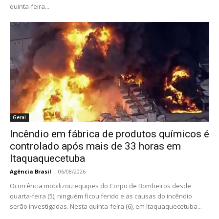
quinta-feira...
Geral
Incêndio em fábrica de produtos químicos é
controlado após mais de 33 horas em
Itaquaquecetuba
Agência Brasil
-
06/08/2026
Ocorrência mobilizou equipes do Corpo de Bombeiros desde
quarta-feira (5); ninguém ficou ferido e as causas do incêndio
serão investigadas. Nesta quinta-feira (6), em Itaquaquecetuba...