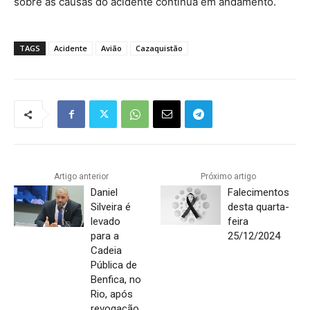
sobre as causas do acidente continua em andamento.
TAGS
Acidente
Avião
Cazaquistão
Artigo anterior
Próximo artigo
Daniel
Falecimentos
Silveira é
desta quarta-
levado
feira
para a
25/12/2024
Cadeia
Pública de
Benfica, no
Rio, após
revogação