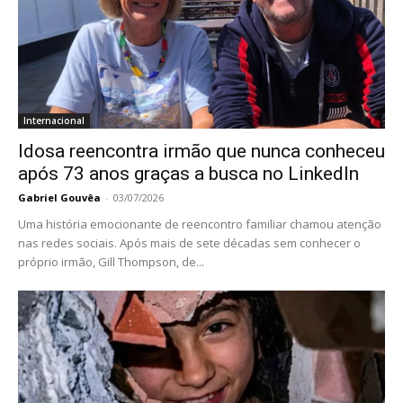
Internacional
Idosa reencontra irmão que nunca conheceu
após 73 anos graças a busca no LinkedIn
Gabriel Gouvêa
-
03/07/2026
Uma história emocionante de reencontro familiar chamou atenção
nas redes sociais. Após mais de sete décadas sem conhecer o
próprio irmão, Gill Thompson, de...