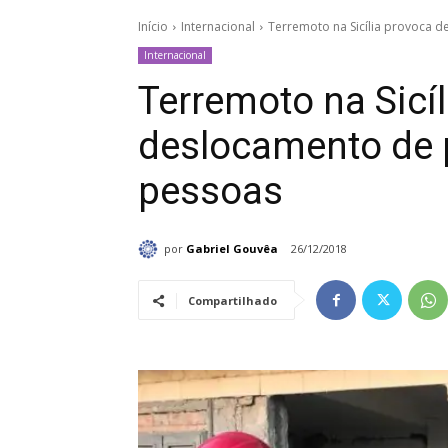
Início
Internacional
Terremoto na Sicília provoca 
Internacional
Terremoto na Sicí
deslocamento de 
pessoas
por
Gabriel Gouvêa
26/12/2018
Compartilhado