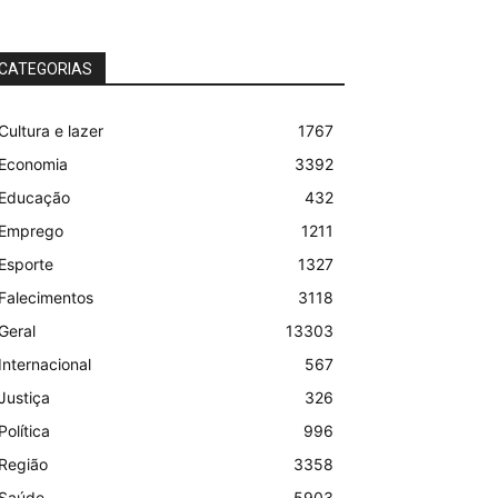
CATEGORIAS
Cultura e lazer
1767
Economia
3392
Educação
432
Emprego
1211
Esporte
1327
Falecimentos
3118
Geral
13303
Internacional
567
Justiça
326
Política
996
Região
3358
Saúde
5903