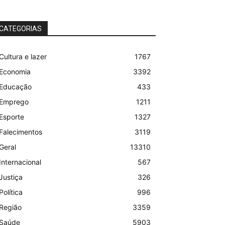
CATEGORIAS
Cultura e lazer
1767
Economia
3392
Educação
433
Emprego
1211
Esporte
1327
Falecimentos
3119
Geral
13310
Internacional
567
Justiça
326
Política
996
Região
3359
Saúde
5903