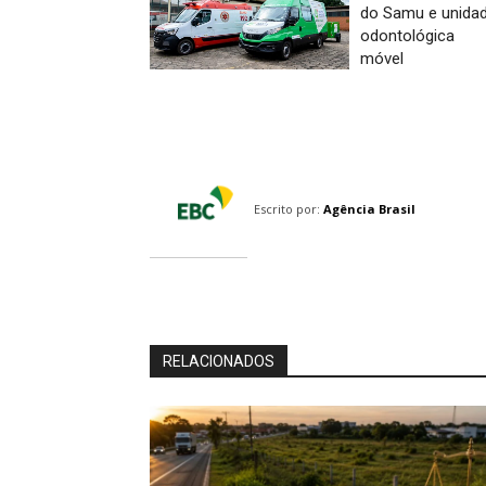
do Samu e unida
odontológica
móvel
Escrito por:
Agência Brasil
RELACIONADOS