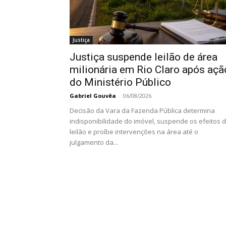
Justiça
Justiça suspende leilão de área
milionária em Rio Claro após açã
do Ministério Público
Gabriel Gouvêa
-
06/08/2026
Decisão da Vara da Fazenda Pública determina
indisponibilidade do imóvel, suspende os efeitos 
leilão e proíbe intervenções na área até o
julgamento da...