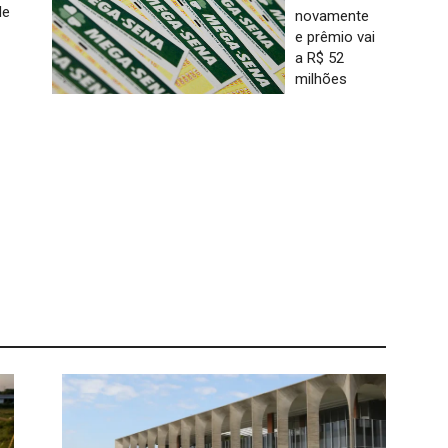
de
novamente
e prêmio vai
a R$ 52
milhões